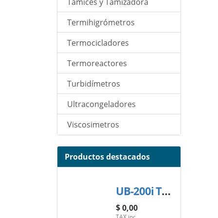
Tamices y Tamizadora
Termihigrómetros
Termocicladores
Termoreactores
Turbidímetros
Ultracongeladores
Viscosimetros
Productos destacados
UB-200i TRINO MICROSCOPIO BINOCULAR
$ 0,00
TAX inc.