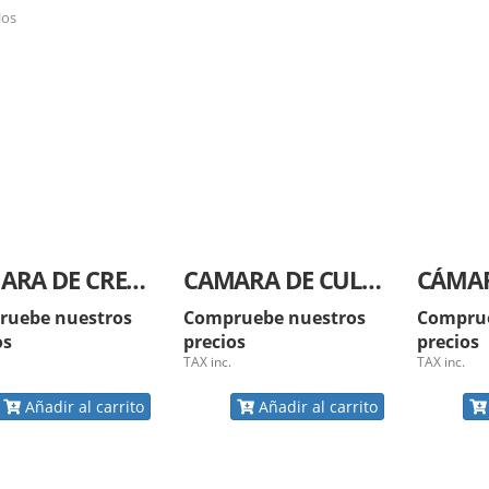
los
CÁMARA DE CRECIMIENTO VEGETAL, MARCA LABTECH
CAMARA DE CULTIVO, MARCA LABTECH
ruebe nuestros
Compruebe nuestros
Comprue
os
precios
precios
TAX inc.
TAX inc.
Añadir al carrito
Añadir al carrito