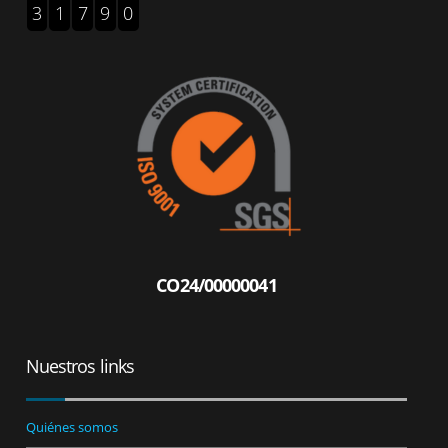
3
1
7
9
0
CO24/00000041
Nuestros links
Quiénes somos