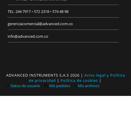
TEL: 244 7917 • 572 2318 • 574 48 98
gerenciacomercial@advanced.com.co
info@advanced.com.co
ADVANCED INSTRUMENTS S.A.S
2026
|
Aviso legal y Política
de privacidad
|
Política de cookies
|
Datos de usuario
Mis pedidos
Mis archivos